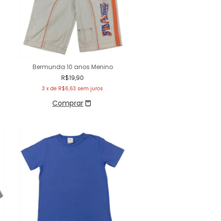
Bermunda 10 anos Menino
R$19,90
3
x de
R$6,63
sem juros