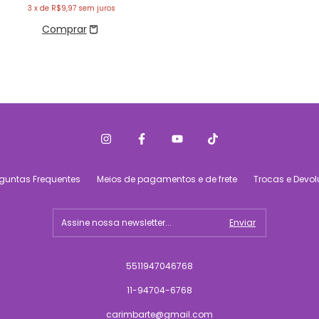
3
x de
R$9,97
sem juros
rguntas Frequentes
Meios de pagamentos e de frete
Trocas e Devo
5511947046768
11-94704-6768
carimbarte@gmail.com