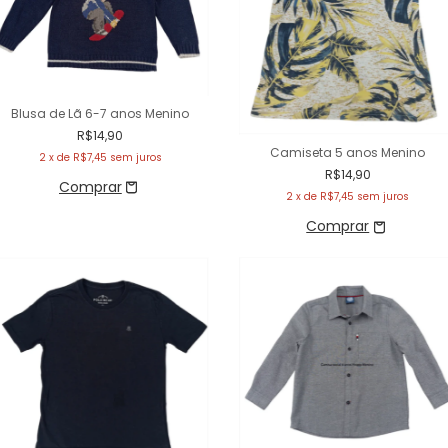
Blusa de Lã 6-7 anos Menino
R$14,90
Camiseta 5 anos Menino
2
x de
R$7,45
sem juros
R$14,90
2
x de
R$7,45
sem juros