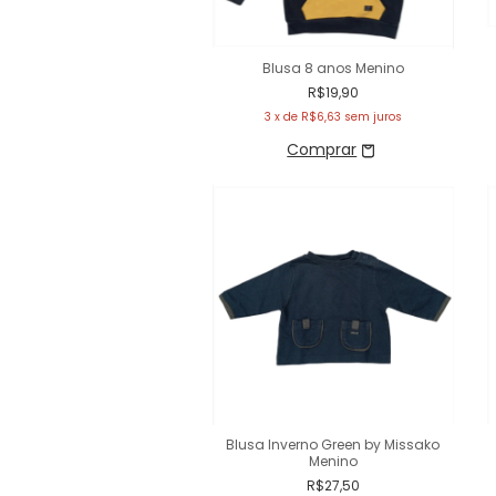
Blusa 8 anos Menino
R$19,90
3
x de
R$6,63
sem juros
Blusa Inverno Green by Missako
Menino
R$27,50