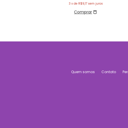
3
x de
R$9,17
sem juros
Quem somos
Contato
Pe