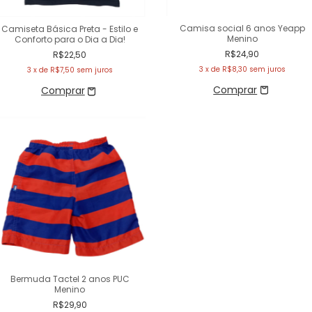
Camisa social 6 anos Yeapp
Camiseta Básica Preta - Estilo e
Menino
Conforto para o Dia a Dia!
R$24,90
R$22,50
3
x de
R$8,30
sem juros
3
x de
R$7,50
sem juros
Bermuda Tactel 2 anos PUC
Menino
R$29,90