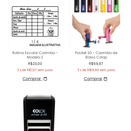
1
/
4
1
/
8
Rotina Escolar Carimbo -
Pocket 20 - Carimbo de
Modelo 2
Bolso Colop
R$23,00
R$59,97
3
x de
R$7,67
sem juros
3
x de
R$19,99
sem juros
Comprar