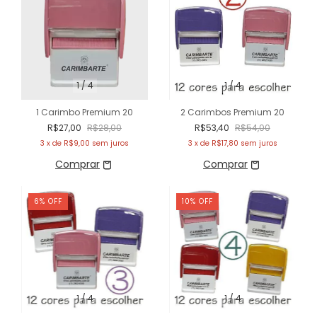
1
/
4
1
/
4
1 Carimbo Premium 20
2 Carimbos Premium 20
R$27,00
R$28,00
R$53,40
R$54,00
3
x de
R$9,00
sem juros
3
x de
R$17,80
sem juros
6
%
OFF
10
%
OFF
1
/
4
1
/
4