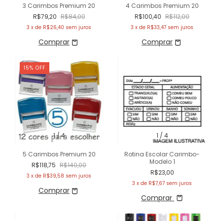
3 Carimbos Premium 20
4 Carimbos Premium 20
R$79,20
R$84,00
R$100,40
R$112,00
3
x de
R$26,40
sem juros
3
x de
R$33,47
sem juros
15
%
OFF
1
/
4
1
/
4
5 Carimbos Premium 20
Rotina Escolar Carimbo-
Modelo 1
R$118,75
R$140,00
R$23,00
3
x de
R$39,58
sem juros
3
x de
R$7,67
sem juros
Comprar