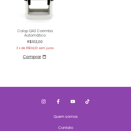
Colop Q43 Carimbo
Automático
R$103,00
3
x de
R$34,33
sem juros
Quem somos
Contato